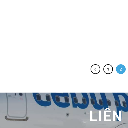
1
2
LIÊN