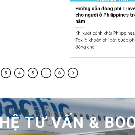
Hướng dẫn đóng phí Trave
cho người ở Philippines tr
năm
Khi xuất cảnh khỏi Philippines
Tax là khoản phí bắt buộc ph
đóng cho...
3
4
5
…
8
 HỆ TƯ VẤN & BO