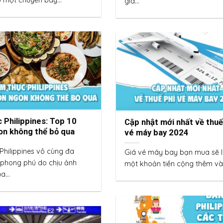
một chuyến bay...
gia...
 Philippines: Top 10
Cập nhật mới nhất về thuế
n không thể bỏ qua
vé máy bay 2024
Philippines vô cùng đa
Giá vé máy bay bạn mua sẽ 
phong phú do chịu ảnh
một khoản tiền cộng thêm vào
a...