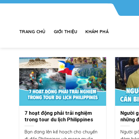
Chuyển
đến
nội
dung
TRANG CHỦ
GIỚI THIỆU
KHÁM PHÁ
7 hoạt động phải trải nghiệm
Người g
trong tour du lịch Philippines
những đ
Bạn đang lên kế hoạch cho chuyến
Người gi