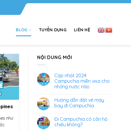
BLOG
TUYỂN DỤNG
LIÊN HỆ
NỘI DUNG MỚI
Cập nhật 2024:
Campuchia miễn visa cho
những nước nào
Hướng dẫn đặt vé máy
bay đi Campuchia
ppines
nes như
Đi Campuchia có cần hộ
chiếu không?
uốc