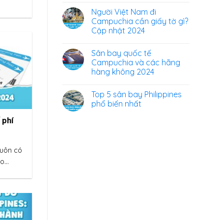
Người Việt Nam đi
Campuchia cần giấy tờ gì?
Cập nhật 2024
Sân bay quốc tế
Campuchia và các hãng
hàng không 2024
Top 5 sân bay Philippines
phổ biến nhất
 phí
luôn có
...