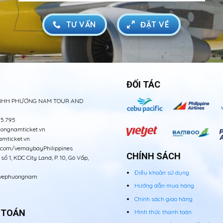
TƯ VẤN
ĐẶT VÉ
ĐỐI TÁC
NHH PHƯƠNG NAM TOUR AND
5.795
ongnamticket.vn
mticket.vn
.com/vemaybayPhilippines
CHÍNH SÁCH
ố 1, KDC City Land, P. 10, Gò Vấp,
Điều khoản sử dụng
vephuongnam
Hướng dẫn mua hàng
Chính sách giao hàng
 TOÁN
Hình thức thanh toán