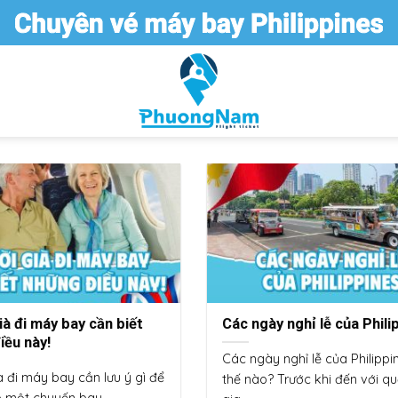
ià đi máy bay cần biết
Các ngày nghỉ lễ của Phili
iều này!
Các ngày nghỉ lễ của Philippi
à đi máy bay cần lưu ý gì để
thế nào? Trước khi đến với q