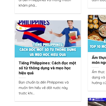
đi đến Philippines và mong muốn
đảm bảo 
khám phá...
Ẩm thực
món ngo
Tiếng Philippines: Cách đọc một
số từ thông dụng và mẹo học
Ẩm thực 
hiệu quả
dạng và 
Bạn chuẩn bị đến Philippines và
hưởng củ
muốn tìm hiểu về đất nước này
trước khi...