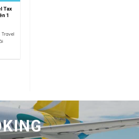
l Tax
ên 1
, Travel
ải
OKING