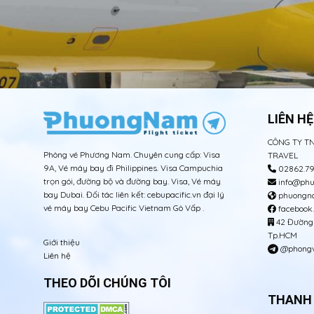
LIÊN HỆ
CÔNG TY T
Phòng vé Phương Nam. Chuyên cung cấp: Visa
TRAVEL
9A, Vé máy bay đi Philippines. Visa Campuchia
02862.79
trọn gói, đường bộ và đường bay. Visa, Vé máy
info@phu
bay Dubai. Đối tác liên kết: cebupacific.vn đại lý
phuongna
vé máy bay Cebu Pacific Vietnam Gò Vấp .
facebook
42 Đường s
Tp.HCM
Giới thiệu
@phong
Liên hệ
THEO DÕI CHÚNG TÔI
THANH