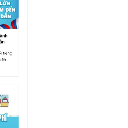
hành
dẫn
i tiếng
 đến