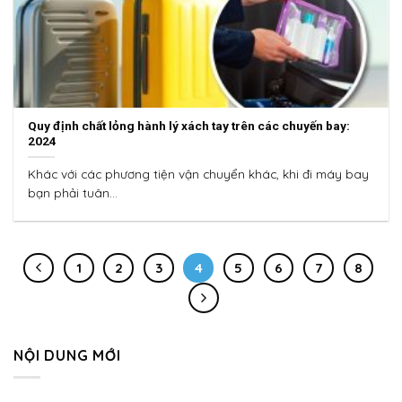
Quy định chất lỏng hành lý xách tay trên các chuyến bay:
2024
Khác với các phương tiện vận chuyển khác, khi đi máy bay
bạn phải tuân...
1
2
3
4
5
6
7
8
NỘI DUNG MỚI