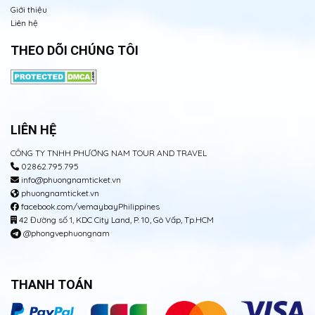
Giới thiệu
Liên hệ
THEO DÕI CHÚNG TÔI
LIÊN HỆ
CÔNG TY TNHH PHƯƠNG NAM TOUR AND TRAVEL
02862.795.795
info@phuongnamticket.vn
phuongnamticket.vn
facebook.com/vemaybayPhilippines
42 Đường số 1, KDC City Land, P. 10, Gò Vấp, Tp.HCM
@phongvephuongnam
THANH TOÁN