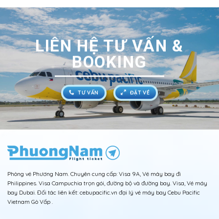
LIÊN HỆ TƯ VẤN &
BOOKING
TƯ VẤN
ĐẶT VÉ
Phòng vé Phương Nam. Chuyên cung cấp: Visa 9A, Vé máy bay đi
Philippines. Visa Campuchia trọn gói, đường bộ và đường bay. Visa, Vé máy
bay Dubai. Đối tác liên kết: cebupacific.vn đại lý vé máy bay Cebu Pacific
Vietnam Gò Vấp .